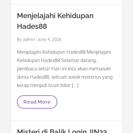
Lionwin55:
Simak
Ceritanya!
Menjelajahi Kehidupan
Hades88
Posted
By
admin
June 4, 2026
on
Menjelajahi Kehidupan Hades88 Menjelajahi
Kehidupan Hades88 Selamat datang,
pembaca setia! Hari ini kita akan memasuki
dunia Hades88, sebuah sosok misterius yang
kerap menjadi buah bibir […]
Menjelajahi
Read More
Kehidupan
Hades88
Misteri di Balik Login JIN33