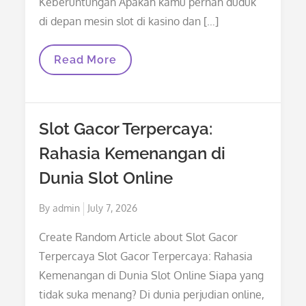
Keberuntungan Apakah kamu pernah duduk
di depan mesin slot di kasino dan […]
Misteri
Read More
Di
Balik
Mesin
Slot:
Lebih
Slot Gacor Terpercaya:
Dari
Sekadar
Rahasia Kemenangan di
Keberuntungan
Dunia Slot Online
Posted
By
admin
July 7, 2026
on
Create Random Article about Slot Gacor
Terpercaya Slot Gacor Terpercaya: Rahasia
Kemenangan di Dunia Slot Online Siapa yang
tidak suka menang? Di dunia perjudian online,