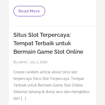
Slot88:
Read More
Mesin
Slot
Online
Yang
Menghibur
Situs Slot Terpercaya:
Dan
Menguntungkan
Tempat Terbaik untuk
Bermain Game Slot Online
Posted
By
admin
July 2, 2026
on
Create random article about situs slot
terpercaya Situs Slot Terpercaya: Tempat
Terbaik untuk Bermain Game Slot Online
Selamat datang di dunia seru dan menghibur
dari […]