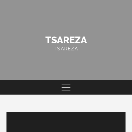
Skip
to
content
TSAREZA
TSAREZA