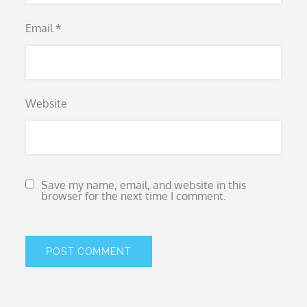
Email
*
Website
Save my name, email, and website in this
browser for the next time I comment.