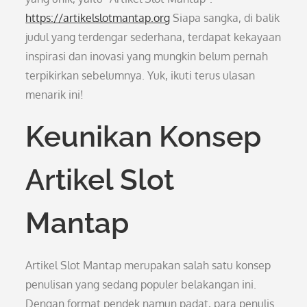
https://artikelslotmantap.org
Siapa sangka, di balik
judul yang terdengar sederhana, terdapat kekayaan
inspirasi dan inovasi yang mungkin belum pernah
terpikirkan sebelumnya. Yuk, ikuti terus ulasan
menarik ini!
Keunikan Konsep
Artikel Slot
Mantap
Artikel Slot Mantap merupakan salah satu konsep
penulisan yang sedang populer belakangan ini.
Dengan format pendek namun padat, para penulis