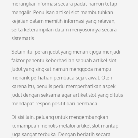
merangkai informasi secara padat namun tetap
mengalir. Penulisan artikel slot membutuhkan
kejelian dalam memilih informasi yang relevan,
serta keterampilan dalam menyusunnya secara
sistematis.
Selain itu, peran judul yang menarik juga menjadi
faktor penentu keberhasilan sebuah artikel slot.
Judul yang singkat namun menggoda mampu
menarik perhatian pembaca sejak awal. Oleh
karena itu, penulis perlu memperhatikan aspek
judul dengan seksama agar artikel slot yang ditulis
mendapat respon positif dari pembaca.
Di sisi lain, peluang untuk mengembangkan
kemampuan menulis melalui artikel slot mantap
juga sangat terbuka. Dengan berlatih secara