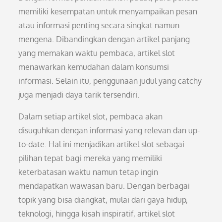
memiliki kesempatan untuk menyampaikan pesan
atau informasi penting secara singkat namun
mengena. Dibandingkan dengan artikel panjang
yang memakan waktu pembaca, artikel slot
menawarkan kemudahan dalam konsumsi
informasi. Selain itu, penggunaan judul yang catchy
juga menjadi daya tarik tersendiri.
Dalam setiap artikel slot, pembaca akan
disuguhkan dengan informasi yang relevan dan up-
to-date. Hal ini menjadikan artikel slot sebagai
pilihan tepat bagi mereka yang memiliki
keterbatasan waktu namun tetap ingin
mendapatkan wawasan baru. Dengan berbagai
topik yang bisa diangkat, mulai dari gaya hidup,
teknologi, hingga kisah inspiratif, artikel slot