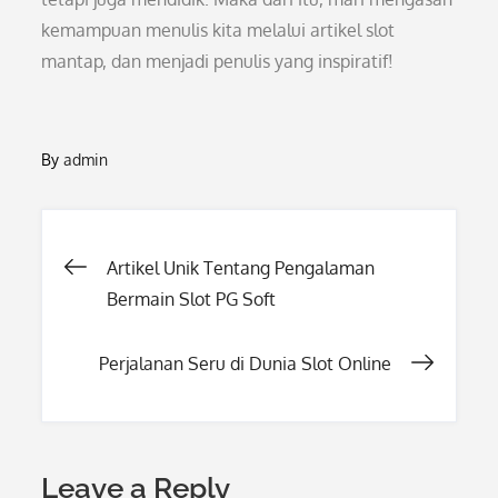
kemampuan menulis kita melalui artikel slot
mantap, dan menjadi penulis yang inspiratif!
By
admin
Post
Artikel Unik Tentang Pengalaman
Bermain Slot PG Soft
navigation
Perjalanan Seru di Dunia Slot Online
Leave a Reply