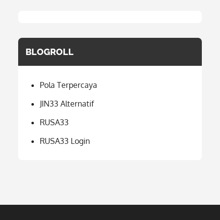
BLOGROLL
Pola Terpercaya
JIN33 Alternatif
RUSA33
RUSA33 Login