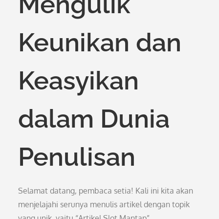
Mengulik
Keunikan dan
Keasyikan
dalam Dunia
Penulisan
Selamat datang, pembaca setia! Kali ini kita akan
menjelajahi serunya menulis artikel dengan topik
yang unik, yaitu “Artikel Slot Mantap”.