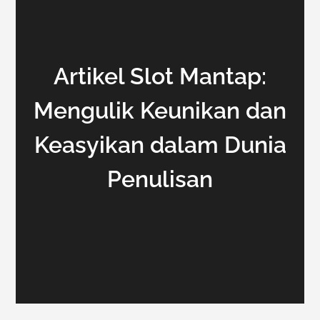
Artikel Slot Mantap:
Mengulik Keunikan dan
Keasyikan dalam Dunia
Penulisan