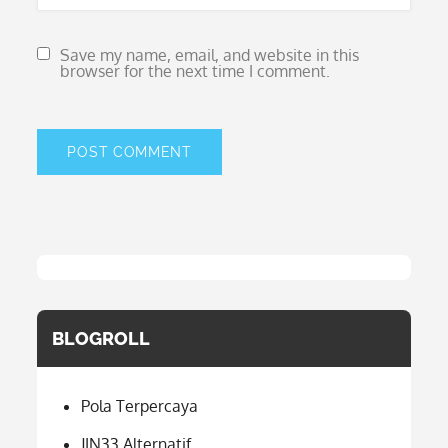
Save my name, email, and website in this
browser for the next time I comment.
BLOGROLL
Pola Terpercaya
JIN33 Alternatif