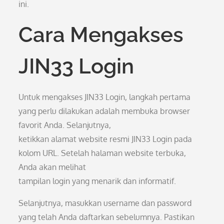
ini.
Cara Mengakses
JIN33 Login
Untuk mengakses JIN33 Login, langkah pertama
yang perlu dilakukan adalah membuka browser
favorit Anda. Selanjutnya,
ketikkan alamat website resmi JIN33 Login pada
kolom URL. Setelah halaman website terbuka,
Anda akan melihat
tampilan login yang menarik dan informatif.
Selanjutnya, masukkan username dan password
yang telah Anda daftarkan sebelumnya. Pastikan