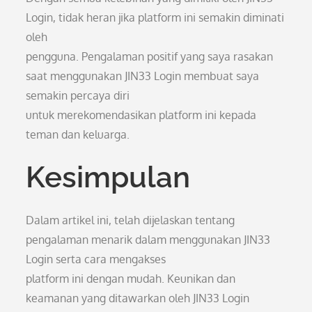
Login, tidak heran jika platform ini semakin diminati
oleh
pengguna. Pengalaman positif yang saya rasakan
saat menggunakan JIN33 Login membuat saya
semakin percaya diri
untuk merekomendasikan platform ini kepada
teman dan keluarga.
Kesimpulan
Dalam artikel ini, telah dijelaskan tentang
pengalaman menarik dalam menggunakan JIN33
Login serta cara mengakses
platform ini dengan mudah. Keunikan dan
keamanan yang ditawarkan oleh JIN33 Login