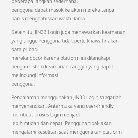
beberapa langkah sederhana,
pengguna dapat masuk ke akun mereka tanpa
harus menghabiskan waktu lama.
Selain itu, JIN33 Login juga menawarkan keamanan
yang tinggi. Pengguna tidak perlu khawatir akan
data pribadi
mereka bocor karena platform ini dilengkapi
dengan sistem keamanan canggih yang dapat
melindungi informasi
pengguna.
Pengalaman menggunakan JIN33 Login sangatlah
menyenangkan. Antarmuka yang user-friendly
membuat proses login menjadi
lebih mudah dan cepat. Pengguna tidak akan
mengalami kesulitan saat menggunakan platform