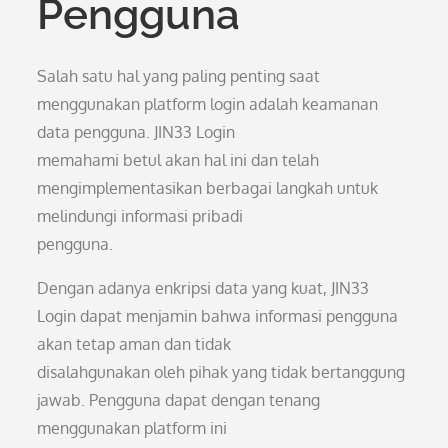
Pengguna
Salah satu hal yang paling penting saat
menggunakan platform login adalah keamanan
data pengguna. JIN33 Login
memahami betul akan hal ini dan telah
mengimplementasikan berbagai langkah untuk
melindungi informasi pribadi
pengguna.
Dengan adanya enkripsi data yang kuat, JIN33
Login dapat menjamin bahwa informasi pengguna
akan tetap aman dan tidak
disalahgunakan oleh pihak yang tidak bertanggung
jawab. Pengguna dapat dengan tenang
menggunakan platform ini