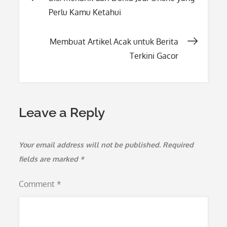
Perlu Kamu Ketahui
navigation
Membuat Artikel Acak untuk Berita
Terkini Gacor
Leave a Reply
Your email address will not be published.
Required
fields are marked
*
Comment
*