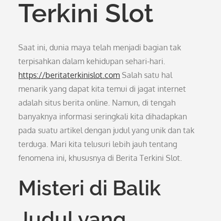
Terkini Slot
Saat ini, dunia maya telah menjadi bagian tak
terpisahkan dalam kehidupan sehari-hari.
https://beritaterkinislot.com
Salah satu hal
menarik yang dapat kita temui di jagat internet
adalah situs berita online. Namun, di tengah
banyaknya informasi seringkali kita dihadapkan
pada suatu artikel dengan judul yang unik dan tak
terduga. Mari kita telusuri lebih jauh tentang
fenomena ini, khususnya di Berita Terkini Slot.
Misteri di Balik
Judul yang