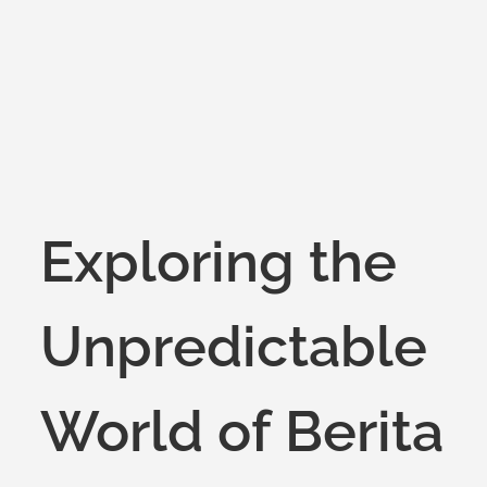
on
Exploring the
Unpredictable
World of Berita