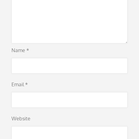
Name
*
Email
*
Website