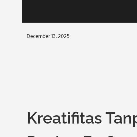
Posted
December 13, 2025
on
Kreatifitas Ta