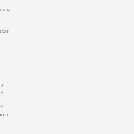
imana
adar
wa
h.
uk
sama