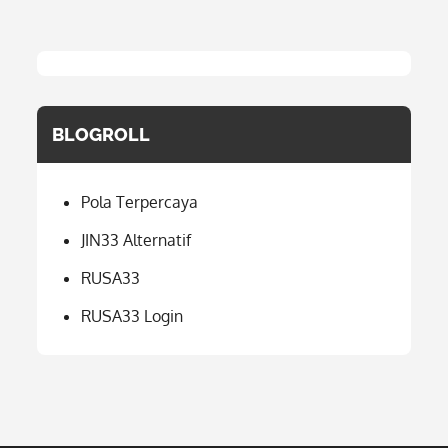
BLOGROLL
Pola Terpercaya
JIN33 Alternatif
RUSA33
RUSA33 Login