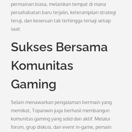
permainan biasa, melainkan tempat di mana
persahabatan baru terjalin, keterampilan strategi
teruji, dan keseruan tak terhingga tersaji setiap
saat.
Sukses Bersama
Komunitas
Gaming
Selain menawarkan pengalaman bermain yang
memikat, Topanwin juga berhasil membangun
komunitas gaming yang solid dan aktif. Melalui
forum, grup diskusi, dan event in-game, pemain