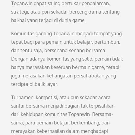
Topanwin dapat saling bertukar pengalaman,
strategi, atau pun sekadar bercengkrama tentang
hal-hal yang terjadi di dunia game.
Komunitas gaming Topanwin menjadi tempat yang
tepat bagi para pemain untuk belajar, bertumbuh,
dan tentu saja, bersenang-senang bersama.
Dengan adanya komunitas yang solid, pemain tidak
hanya merasakan keseruan bermain game, tetapi
juga merasakan kehangatan persahabatan yang
tercipta di balik layar.
Turnamen, kompetisi, atau pun sekadar acara
santai bersama menjadi bagian tak terpisahkan
dari kehidupan komunitas Topanwin. Bersama-
sama, para pemain belajar, berkembang, dan
merayakan keberhasilan dalam menghadapi