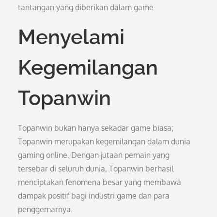
tantangan yang diberikan dalam game.
Menyelami
Kegemilangan
Topanwin
Topanwin bukan hanya sekadar game biasa;
Topanwin merupakan kegemilangan dalam dunia
gaming online. Dengan jutaan pemain yang
tersebar di seluruh dunia, Topanwin berhasil
menciptakan fenomena besar yang membawa
dampak positif bagi industri game dan para
penggemarnya.