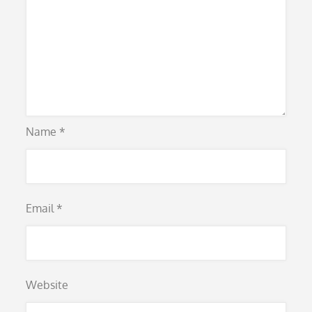
Name
*
Email
*
Website