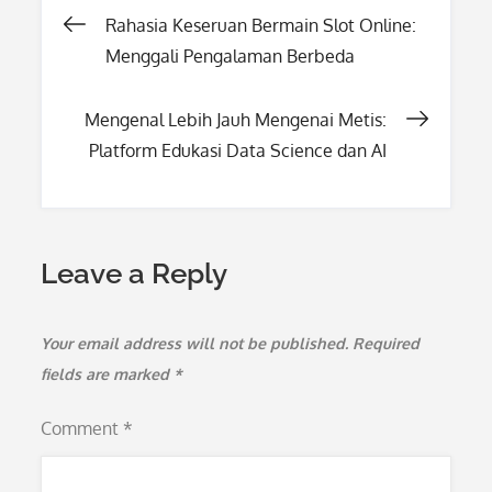
Post
Rahasia Keseruan Bermain Slot Online:
Menggali Pengalaman Berbeda
navigation
Mengenal Lebih Jauh Mengenai Metis:
Platform Edukasi Data Science dan AI
Leave a Reply
Your email address will not be published.
Required
fields are marked
*
Comment
*