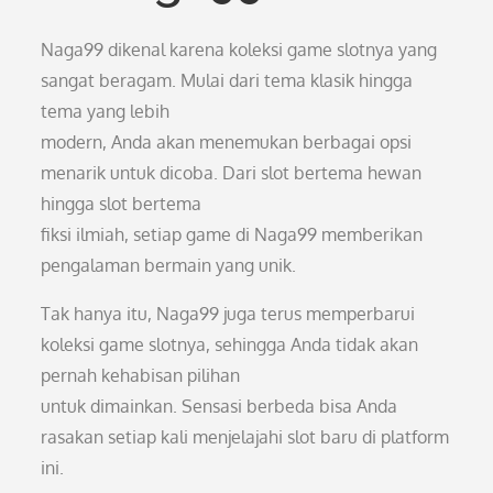
Naga99 dikenal karena koleksi game slotnya yang
sangat beragam. Mulai dari tema klasik hingga
tema yang lebih
modern, Anda akan menemukan berbagai opsi
menarik untuk dicoba. Dari slot bertema hewan
hingga slot bertema
fiksi ilmiah, setiap game di Naga99 memberikan
pengalaman bermain yang unik.
Tak hanya itu, Naga99 juga terus memperbarui
koleksi game slotnya, sehingga Anda tidak akan
pernah kehabisan pilihan
untuk dimainkan. Sensasi berbeda bisa Anda
rasakan setiap kali menjelajahi slot baru di platform
ini.