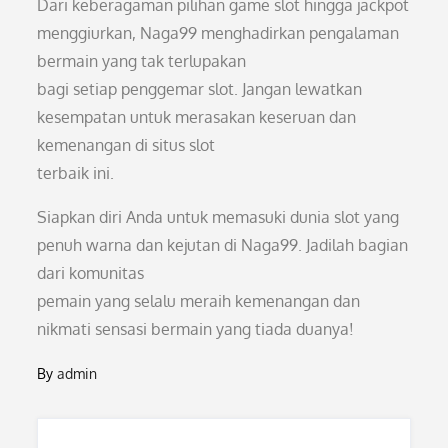
Dari keberagaman pilihan game slot hingga jackpot
menggiurkan, Naga99 menghadirkan pengalaman
bermain yang tak terlupakan
bagi setiap penggemar slot. Jangan lewatkan
kesempatan untuk merasakan keseruan dan
kemenangan di situs slot
terbaik ini.
Siapkan diri Anda untuk memasuki dunia slot yang
penuh warna dan kejutan di Naga99. Jadilah bagian
dari komunitas
pemain yang selalu meraih kemenangan dan
nikmati sensasi bermain yang tiada duanya!
By
admin