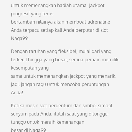
untuk memenangkan hadiah utama. Jackpot
progresif yang terus
bertambah nilainya akan membuat adrenaline
Anda terpacu setiap kali Anda berputar di slot
Naga99.
Dengan taruhan yang fleksibel, mulai dari yang
terkecil hingga yang besar, semua pemain memiliki
kesempatan yang
sama untuk memenangkan jackpot yang menarik.
Jadi, jangan ragu untuk mencoba peruntungan
Anda!
Ketika mesin slot berdentum dan simbol-simbol
senyum pada Anda, itulah saat yang ditunggu-
tunggu untuk meraih kemenangan
besar di Naga99.