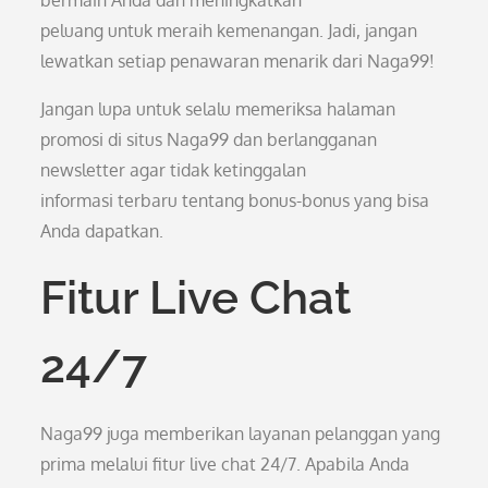
bermain Anda dan meningkatkan
peluang untuk meraih kemenangan. Jadi, jangan
lewatkan setiap penawaran menarik dari Naga99!
Jangan lupa untuk selalu memeriksa halaman
promosi di situs Naga99 dan berlangganan
newsletter agar tidak ketinggalan
informasi terbaru tentang bonus-bonus yang bisa
Anda dapatkan.
Fitur Live Chat
24/7
Naga99 juga memberikan layanan pelanggan yang
prima melalui fitur live chat 24/7. Apabila Anda