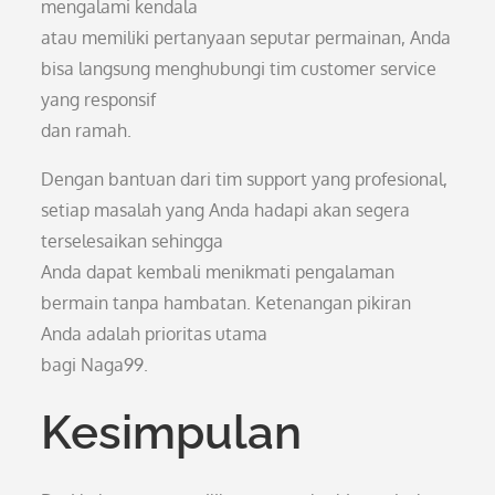
mengalami kendala
atau memiliki pertanyaan seputar permainan, Anda
bisa langsung menghubungi tim customer service
yang responsif
dan ramah.
Dengan bantuan dari tim support yang profesional,
setiap masalah yang Anda hadapi akan segera
terselesaikan sehingga
Anda dapat kembali menikmati pengalaman
bermain tanpa hambatan. Ketenangan pikiran
Anda adalah prioritas utama
bagi Naga99.
Kesimpulan