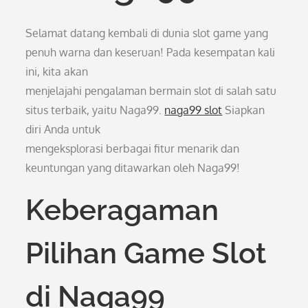
Selamat datang kembali di dunia slot game yang
penuh warna dan keseruan! Pada kesempatan kali
ini, kita akan
menjelajahi pengalaman bermain slot di salah satu
situs terbaik, yaitu Naga99.
naga99 slot
Siapkan
diri Anda untuk
mengeksplorasi berbagai fitur menarik dan
keuntungan yang ditawarkan oleh Naga99!
Keberagaman
Pilihan Game Slot
di Naga99