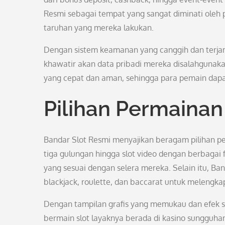
Resmi sebagai tempat yang sangat diminati oleh p
taruhan yang mereka lakukan.
Dengan sistem keamanan yang canggih dan terja
khawatir akan data pribadi mereka disalahgunaka
yang cepat dan aman, sehingga para pemain dap
Pilihan Permainan
Bandar Slot Resmi menyajikan beragam pilihan per
tiga gulungan hingga slot video dengan berbaga
yang sesuai dengan selera mereka. Selain itu, B
blackjack, roulette, dan baccarat untuk melengk
Dengan tampilan grafis yang memukau dan efek 
bermain slot layaknya berada di kasino sungguhan.