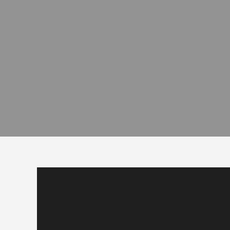
Skip
to
content