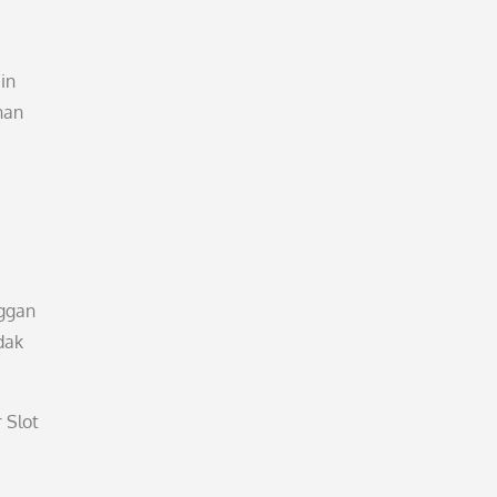
in
nan
nggan
dak
 Slot