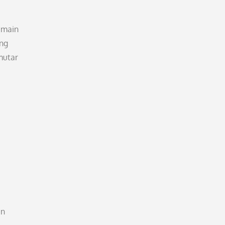
emain
ang
mutar
an