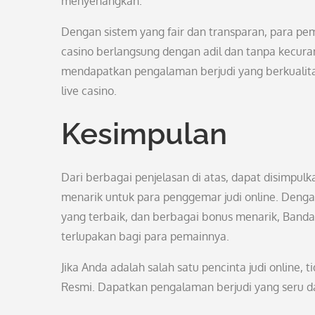
menyenangkan.
Dengan sistem yang fair dan transparan, para p
casino berlangsung dengan adil dan tanpa kecur
mendapatkan pengalaman berjudi yang berkualit
live casino.
Kesimpulan
Dari berbagai penjelasan di atas, dapat disimp
menarik untuk para penggemar judi online. Denga
yang terbaik, dan berbagai bonus menarik, Band
terlupakan bagi para pemainnya.
Jika Anda adalah salah satu pencinta judi online
Resmi. Dapatkan pengalaman berjudi yang seru d