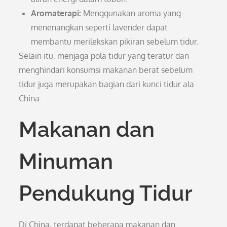
Aromaterapi:
Menggunakan aroma yang
menenangkan seperti lavender dapat
membantu merilekskan pikiran sebelum tidur.
Selain itu, menjaga pola tidur yang teratur dan
menghindari konsumsi makanan berat sebelum
tidur juga merupakan bagian dari kunci tidur ala
China.
Makanan dan
Minuman
Pendukung Tidur
Di China, terdapat beberapa makanan dan