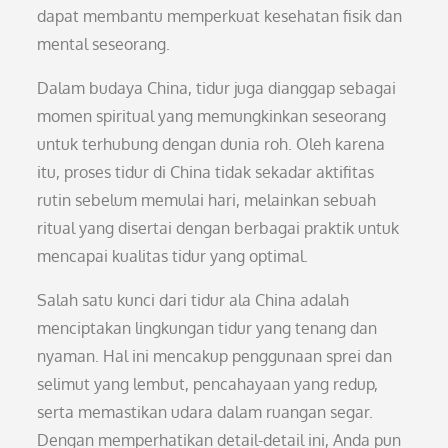
dapat membantu memperkuat kesehatan fisik dan
mental seseorang.
Dalam budaya China, tidur juga dianggap sebagai
momen spiritual yang memungkinkan seseorang
untuk terhubung dengan dunia roh. Oleh karena
itu, proses tidur di China tidak sekadar aktifitas
rutin sebelum memulai hari, melainkan sebuah
ritual yang disertai dengan berbagai praktik untuk
mencapai kualitas tidur yang optimal.
Salah satu kunci dari tidur ala China adalah
menciptakan lingkungan tidur yang tenang dan
nyaman. Hal ini mencakup penggunaan sprei dan
selimut yang lembut, pencahayaan yang redup,
serta memastikan udara dalam ruangan segar.
Dengan memperhatikan detail-detail ini, Anda pun