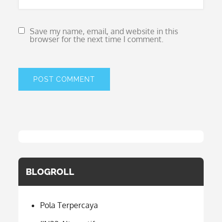
Save my name, email, and website in this
browser for the next time I comment.
BLOGROLL
Pola Terpercaya