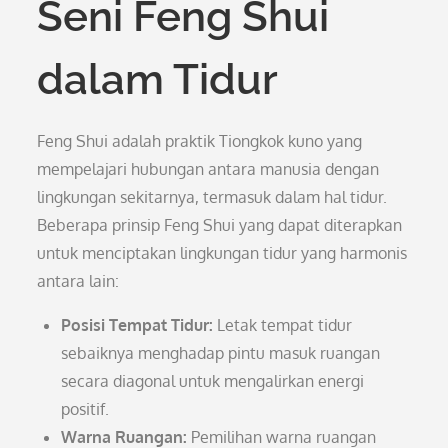
Seni Feng Shui
dalam Tidur
Feng Shui adalah praktik Tiongkok kuno yang
mempelajari hubungan antara manusia dengan
lingkungan sekitarnya, termasuk dalam hal tidur.
Beberapa prinsip Feng Shui yang dapat diterapkan
untuk menciptakan lingkungan tidur yang harmonis
antara lain:
Posisi Tempat Tidur:
Letak tempat tidur
sebaiknya menghadap pintu masuk ruangan
secara diagonal untuk mengalirkan energi
positif.
Warna Ruangan:
Pemilihan warna ruangan