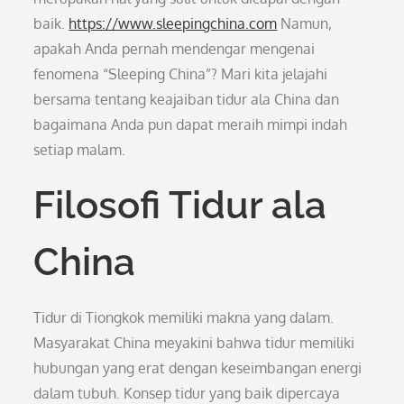
baik.
https://www.sleepingchina.com
Namun,
apakah Anda pernah mendengar mengenai
fenomena “Sleeping China”? Mari kita jelajahi
bersama tentang keajaiban tidur ala China dan
bagaimana Anda pun dapat meraih mimpi indah
setiap malam.
Filosofi Tidur ala
China
Tidur di Tiongkok memiliki makna yang dalam.
Masyarakat China meyakini bahwa tidur memiliki
hubungan yang erat dengan keseimbangan energi
dalam tubuh. Konsep tidur yang baik dipercaya