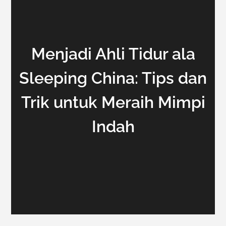
Menjadi Ahli Tidur ala
Sleeping China: Tips dan
Trik untuk Meraih Mimpi
Indah