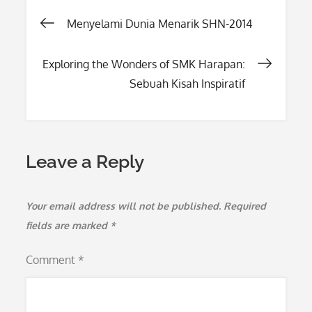
Post
Menyelami Dunia Menarik SHN-2014
navigation
Exploring the Wonders of SMK Harapan:
Sebuah Kisah Inspiratif
Leave a Reply
Your email address will not be published.
Required
fields are marked
*
Comment
*