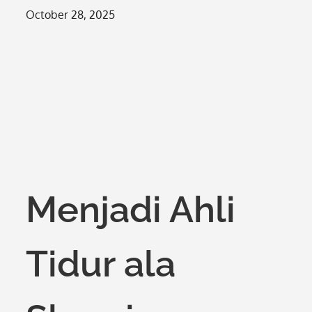
Posted
October 28, 2025
on
Menjadi Ahli
Tidur ala