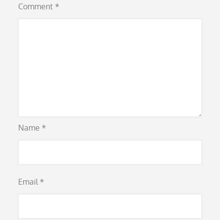
Comment
*
Name
*
Email
*