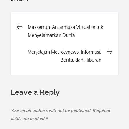
Post
Maskerrun: Antarmuka Virtual untuk
Menyelamatkan Dunia
navigation
Menjelajah Metrotvnews: Informasi,
Berita, dan Hiburan
Leave a Reply
Your email address will not be published.
Required
fields are marked
*