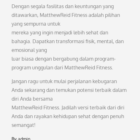
Dengan segala fasilitas dan keuntungan yang
ditawarkan, MatthewReid Fitness adalah pilihan
yang sempurna untuk
mereka yang ingin menjadi lebih sehat dan
bahagia. Dapatkan transformasi fisik, mental, dan
emosional yang
luar biasa dengan bergabung dalam program-
program unggulan dari MatthewReid Fitness.
Jangan ragu untuk mulai perjalanan kebugaran
Anda sekarang dan temukan potensi terbaik dalam
diri Anda bersama
MatthewReid Fitness. Jadilah versi terbaik dari diri
Anda dan rayakan kehidupan sehat dengan penuh
semangat!
By
admin