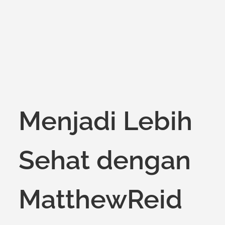
on
Menjadi Lebih
Sehat dengan
MatthewReid