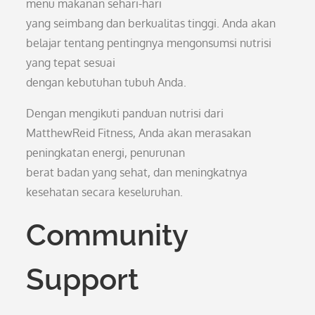
menu makanan sehari-hari
yang seimbang dan berkualitas tinggi. Anda akan
belajar tentang pentingnya mengonsumsi nutrisi
yang tepat sesuai
dengan kebutuhan tubuh Anda.
Dengan mengikuti panduan nutrisi dari
MatthewReid Fitness, Anda akan merasakan
peningkatan energi, penurunan
berat badan yang sehat, dan meningkatnya
kesehatan secara keseluruhan.
Community
Support