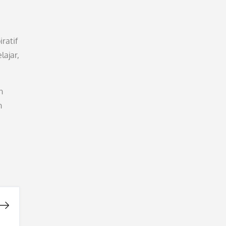
ratif
ajar,
n
n