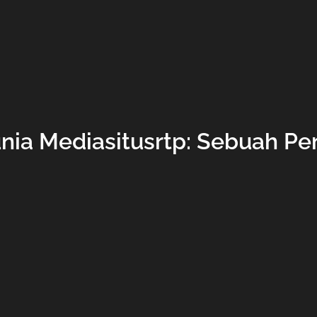
unia Mediasitusrtp: Sebuah P