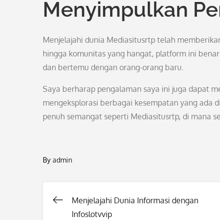
Menyimpulkan Pe
Menjelajahi dunia Mediasitusrtp telah memberikan 
hingga komunitas yang hangat, platform ini bena
dan bertemu dengan orang-orang baru.
Saya berharap pengalaman saya ini juga dapat m
mengeksplorasi berbagai kesempatan yang ada di se
penuh semangat seperti Mediasitusrtp, di mana se
By
admin
Menjelajahi Dunia Informasi dengan
Post
Infoslotvvip