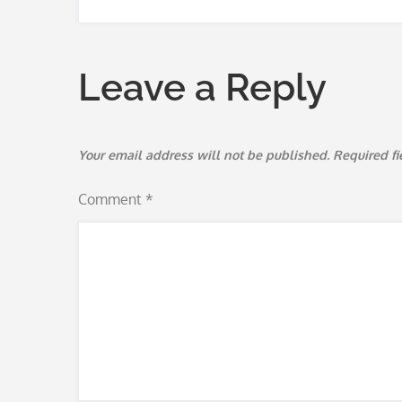
navigation
Leave a Reply
Your email address will not be published.
Required f
Comment
*