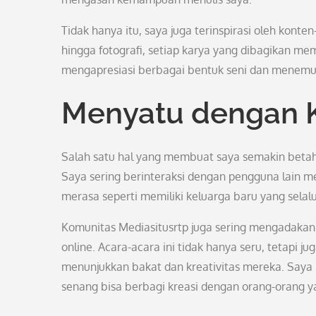
Tidak hanya itu, saya juga terinspirasi oleh konten
hingga fotografi, setiap karya yang dibagikan memi
mengapresiasi berbagai bentuk seni dan menemuk
Menyatu dengan K
Salah satu hal yang membuat saya semakin betah
Saya sering berinteraksi dengan pengguna lain me
merasa seperti memiliki keluarga baru yang selal
Komunitas Mediasitusrtp juga sering mengadakan a
online. Acara-acara ini tidak hanya seru, tetapi
menunjukkan bakat dan kreativitas mereka. Saya
senang bisa berbagi kreasi dengan orang-orang y