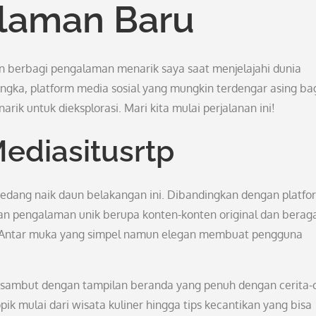
laman Baru
in berbagi pengalaman menarik saya saat menjelajahi dunia
ngka, platform media sosial yang mungkin terdengar asing ba
rik untuk dieksplorasi. Mari kita mulai perjalanan ini!
ediasitusrtp
 sedang naik daun belakangan ini. Dibandingkan dengan platfo
kan pengalaman unik berupa konten-konten original dan bera
a. Antar muka yang simpel namun elegan membuat pengguna
disambut dengan tampilan beranda yang penuh dengan cerita-c
k mulai dari wisata kuliner hingga tips kecantikan yang bisa