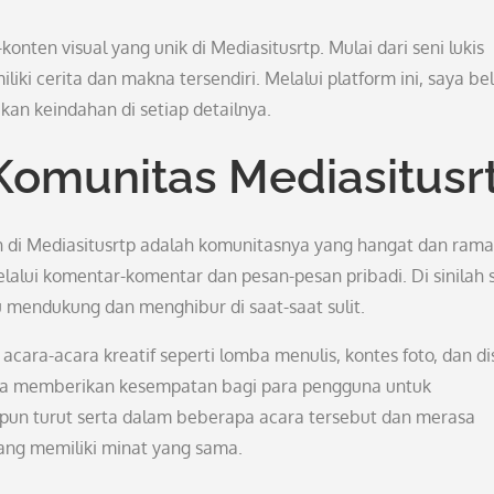
-konten visual yang unik di Mediasitusrtp. Mulai dari seni lukis
liki cerita dan makna tersendiri. Melalui platform ini, saya bel
an keindahan di setiap detailnya.
omunitas Mediasitusr
 di Mediasitusrtp adalah komunitasnya yang hangat dan rama
lalui komentar-komentar dan pesan-pesan pribadi. Di sinilah 
u mendukung dan menghibur di saat-saat sulit.
cara-acara kreatif seperti lomba menulis, kontes foto, dan di
 juga memberikan kesempatan bagi para pengguna untuk
 pun turut serta dalam beberapa acara tersebut dan merasa
ang memiliki minat yang sama.