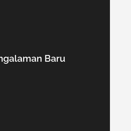
engalaman Baru