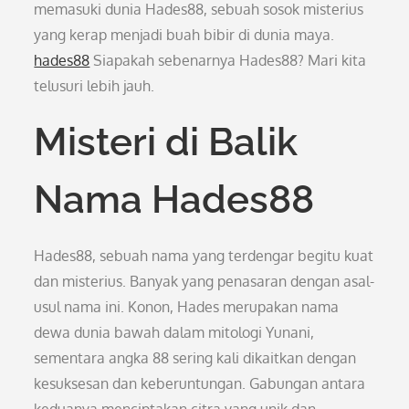
memasuki dunia Hades88, sebuah sosok misterius
yang kerap menjadi buah bibir di dunia maya.
hades88
Siapakah sebenarnya Hades88? Mari kita
telusuri lebih jauh.
Misteri di Balik
Nama Hades88
Hades88, sebuah nama yang terdengar begitu kuat
dan misterius. Banyak yang penasaran dengan asal-
usul nama ini. Konon, Hades merupakan nama
dewa dunia bawah dalam mitologi Yunani,
sementara angka 88 sering kali dikaitkan dengan
kesuksesan dan keberuntungan. Gabungan antara