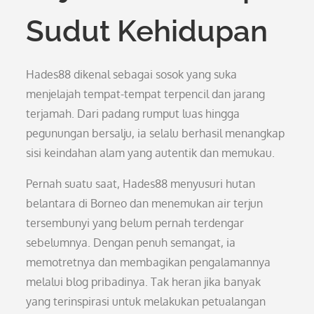
Sudut Kehidupan
Hades88 dikenal sebagai sosok yang suka
menjelajah tempat-tempat terpencil dan jarang
terjamah. Dari padang rumput luas hingga
pegunungan bersalju, ia selalu berhasil menangkap
sisi keindahan alam yang autentik dan memukau.
Pernah suatu saat, Hades88 menyusuri hutan
belantara di Borneo dan menemukan air terjun
tersembunyi yang belum pernah terdengar
sebelumnya. Dengan penuh semangat, ia
memotretnya dan membagikan pengalamannya
melalui blog pribadinya. Tak heran jika banyak
yang terinspirasi untuk melakukan petualangan