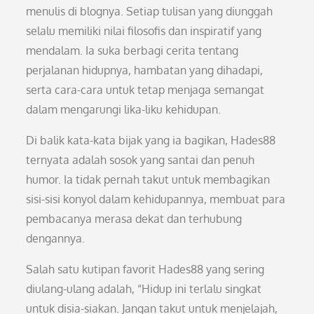
menulis di blognya. Setiap tulisan yang diunggah
selalu memiliki nilai filosofis dan inspiratif yang
mendalam. Ia suka berbagi cerita tentang
perjalanan hidupnya, hambatan yang dihadapi,
serta cara-cara untuk tetap menjaga semangat
dalam mengarungi lika-liku kehidupan.
Di balik kata-kata bijak yang ia bagikan, Hades88
ternyata adalah sosok yang santai dan penuh
humor. Ia tidak pernah takut untuk membagikan
sisi-sisi konyol dalam kehidupannya, membuat para
pembacanya merasa dekat dan terhubung
dengannya.
Salah satu kutipan favorit Hades88 yang sering
diulang-ulang adalah, “Hidup ini terlalu singkat
untuk disia-siakan. Jangan takut untuk menjelajah,