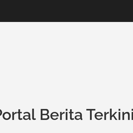
rtal Berita Terkin