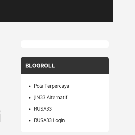
BLOGROLL
Pola Terpercaya
JIN33 Alternatif
RUSA33
i
RUSA33 Login