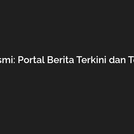
mi: Portal Berita Terkini dan 