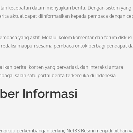
alah kecepatan dalam menyajikan berita. Dengan sistem yang
 berita aktual dapat diinformasikan kepada pembaca dengan ce
pembaca yang aktif. Melalui kolom komentar dan forum diskusi
m redaksi maupun sesama pembaca untuk berbagi pendapat d
kan berita, konten yang bervariasi, dan interaksi antara
agai salah satu portal berita terkemuka di Indonesia.
ber Informasi
ikuti perkembangan terkini, Net33 Resmi menjadi pilihan y