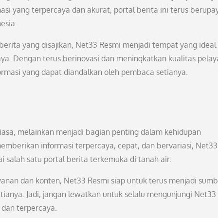
i yang terpercaya dan akurat, portal berita ini terus berupa
esia.
 berita yang disajikan, Net33 Resmi menjadi tempat yang ideal
aya. Dengan terus berinovasi dan meningkatkan kualitas pelay
ormasi yang dapat diandalkan oleh pembaca setianya.
iasa, melainkan menjadi bagian penting dalam kehidupan
mberikan informasi terpercaya, cepat, dan bervariasi, Net33
salah satu portal berita terkemuka di tanah air.
yanan dan konten, Net33 Resmi siap untuk terus menjadi sumb
tianya. Jadi, jangan lewatkan untuk selalu mengunjungi Net33
 dan terpercaya.