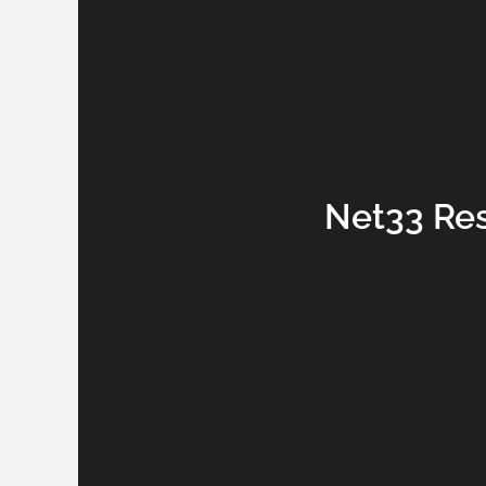
Net33 Res