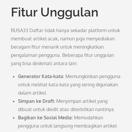
Fitur Unggulan
RUSA33 Daftar tidak hanya sekadar platform untuk
membuat artikel acak, namun juga menyediakan
beragam fitur menarik untuk meningkatkan
pengalaman pengguna. Beberapa fitur unggulan
yang bisa dinikmati antara lain:
Generator Kata-kata:
Memungkinkan pengguna
untuk melihat kata-kata yang sering digunakan
dalam artikel.
Simpan ke Draft:
Menyimpan artikel yang
dibuat untuk diedit atau diterbitkan nantinya.
Bagikan ke Sosial Media:
Memudahkan
pengguna untuk langsung membagikan artikel