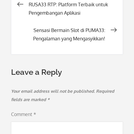
Post
RUSA33 RTP: Platform Terbaik untuk
Pengembangan Aplikasi
navigation
Sensasi Bermain Slot di PUMA33:
Pengalaman yang Mengasyikkan!
Leave a Reply
Your email address will not be published.
Required
fields are marked
*
Comment
*