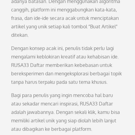
adanya batasan. Dengan menggunakan algoritma
canggih, platform ini menggabungkan kata-kata,
frasa, dan ide-ide secara acak untuk menciptakan
artikel yang unik setiap kali tombol “Buat Artikel”
ditekan.
Dengan konsep acak ini, penulis tidak perlu lagi
mengalami keblokiran kreatif atau kehabisan ide.
RUSA33 Daftar memberikan kebebasan untuk
bereksperimen dan mengeksplorasi berbagai topik
tanpa harus terpaku pada satu tema khusus.
Bagi para penulis yang ingin mencoba hal baru
atau sekadar mencari inspirasi, RUSA33 Daftar
adalah jawabannya. Dengan sekali klik, kamu bisa
memiliki artikel unik yang siap diolah lebih lanjut
atau dibagikan ke berbagai platform.