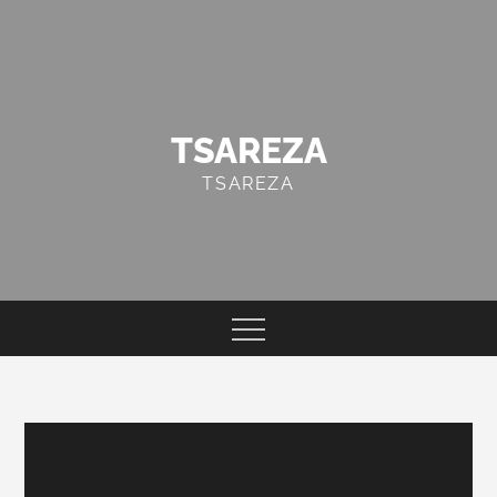
Skip
to
content
TSAREZA
TSAREZA