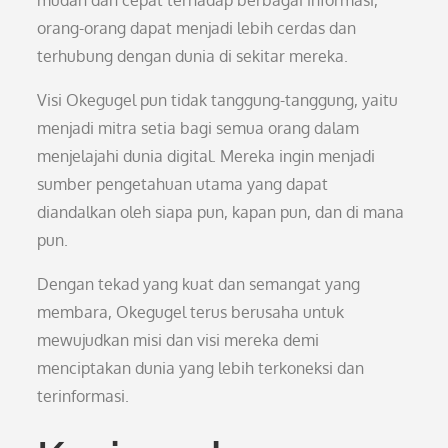
mudah dan cepat terhadap berbagai informasi,
orang-orang dapat menjadi lebih cerdas dan
terhubung dengan dunia di sekitar mereka.
Visi Okegugel pun tidak tanggung-tanggung, yaitu
menjadi mitra setia bagi semua orang dalam
menjelajahi dunia digital. Mereka ingin menjadi
sumber pengetahuan utama yang dapat
diandalkan oleh siapa pun, kapan pun, dan di mana
pun.
Dengan tekad yang kuat dan semangat yang
membara, Okegugel terus berusaha untuk
mewujudkan misi dan visi mereka demi
menciptakan dunia yang lebih terkoneksi dan
terinformasi.