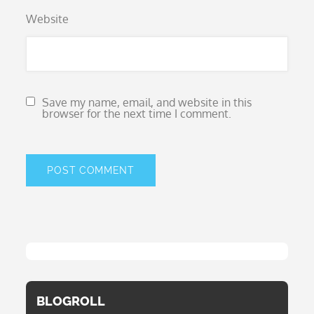
Website
Save my name, email, and website in this
browser for the next time I comment.
BLOGROLL