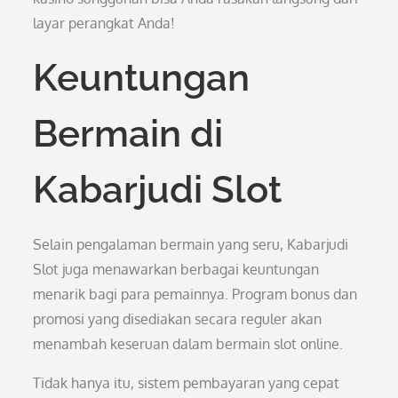
layar perangkat Anda!
Keuntungan
Bermain di
Kabarjudi Slot
Selain pengalaman bermain yang seru, Kabarjudi
Slot juga menawarkan berbagai keuntungan
menarik bagi para pemainnya. Program bonus dan
promosi yang disediakan secara reguler akan
menambah keseruan dalam bermain slot online.
Tidak hanya itu, sistem pembayaran yang cepat