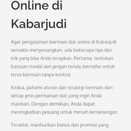
Online di
Kabarjudi
Agar pengalaman bermain slot online di Kabarjudi
semakin menyenangkan, ada beberapa tips dan
trik yang bisa Anda terapkan. Pertama, tentukan
batasan modal dan jangan terlalu bernafsu untuk
terus bermain tanpa kontrol.
Kedua, pahami aturan dan strategi bermain dari
setiap jenis permainan slot yang ingin Anda
mainkan. Dengan demikian, Anda dapat
meningkatkan peluang untuk meraih kemenangan.
Terakhir, manfaatkan bonus dan promosi yang