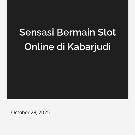
Sensasi Bermain Slot
Online di Kabarjudi
Posted
October 28, 2025
on