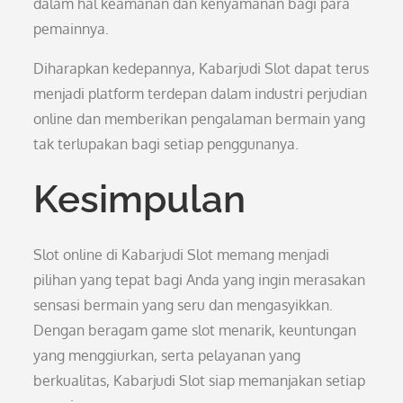
dalam hal keamanan dan kenyamanan bagi para
pemainnya.
Diharapkan kedepannya, Kabarjudi Slot dapat terus
menjadi platform terdepan dalam industri perjudian
online dan memberikan pengalaman bermain yang
tak terlupakan bagi setiap penggunanya.
Kesimpulan
Slot online di Kabarjudi Slot memang menjadi
pilihan yang tepat bagi Anda yang ingin merasakan
sensasi bermain yang seru dan mengasyikkan.
Dengan beragam game slot menarik, keuntungan
yang menggiurkan, serta pelayanan yang
berkualitas, Kabarjudi Slot siap memanjakan setiap