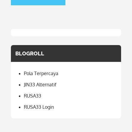
BLOGROLL
Pola Terpercaya
JIN33 Alternatif
RUSA33
RUSA33 Login