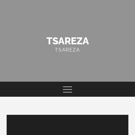
Skip
to
content
TSAREZA
TSAREZA