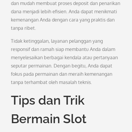
dan mudah membuat proses deposit dan penarikan
dana menjadi lebih efisien. Anda dapat menikmati
kemenangan Anda dengan cara yang praktis dan
tanpa ribet.
Tidak ketinggalan, layanan pelanggan yang
responsif dan ramah siap membantu Anda dalam
menyelesaikan berbagai kendala atau pertanyaan
seputar permainan. Dengan begitu, Anda dapat
fokus pada permainan dan meraih kemenangan
tanpa terhambat oleh masalah teknis.
Tips dan Trik
Bermain Slot