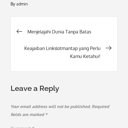
By
admin
Post
Menjelajahi Dunia Tanpa Batas
navigation
Keajaiban Linkslotmantap yang Perlu
Kamu Ketahui!
Leave a Reply
Your email address will not be published.
Required
fields are marked
*