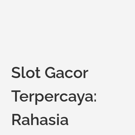
on
Slot Gacor
Terpercaya:
Rahasia