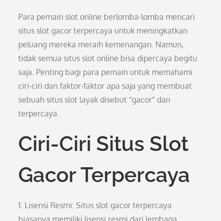
Para pemain slot online berlomba-lomba mencari
situs slot gacor terpercaya untuk meningkatkan
peluang mereka meraih kemenangan. Namun,
tidak semua situs slot online bisa dipercaya begitu
saja. Penting bagi para pemain untuk memahami
ciri-ciri dan faktor-faktor apa saja yang membuat
sebuah situs slot layak disebut “gacor” dan
terpercaya.
Ciri-Ciri Situs Slot
Gacor Terpercaya
1. Lisensi Resmi: Situs slot gacor terpercaya
biasanya memiliki lisensi resmi dari lembaga