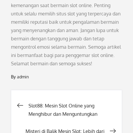
kemenangan saat bermain slot online. Penting
untuk selalu memilih situs slot yang terpercaya dan
memiliki reputasi baik untuk pengalaman bermain
yang menyenangkan dan aman. Jangan lupa untuk
bermain dengan tanggung jawab dan tetap
mengontrol emosi selama bermain. Semoga artikel
ini bermanfaat bagi para penggemar slot online.
Selamat bermain dan semoga sukses!
By
admin
Post
Slot88: Mesin Slot Online yang
Menghibur dan Menguntungkan
navigation
Misteri di Balik Mesin Slot: Lebih dari