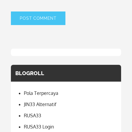
BLOGROLL
Pola Terpercaya
JIN33 Alternatif
RUSA33
RUSA33 Login