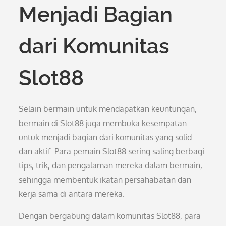
Menjadi Bagian
dari Komunitas
Slot88
Selain bermain untuk mendapatkan keuntungan,
bermain di Slot88 juga membuka kesempatan
untuk menjadi bagian dari komunitas yang solid
dan aktif. Para pemain Slot88 sering saling berbagi
tips, trik, dan pengalaman mereka dalam bermain,
sehingga membentuk ikatan persahabatan dan
kerja sama di antara mereka.
Dengan bergabung dalam komunitas Slot88, para