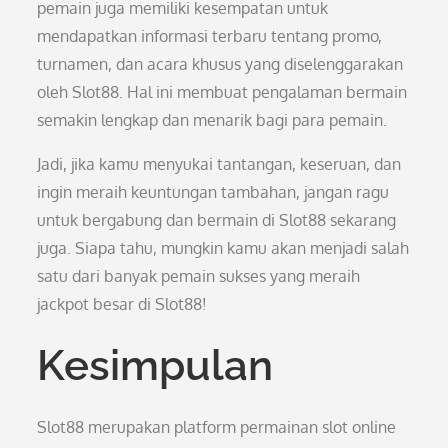
pemain juga memiliki kesempatan untuk
mendapatkan informasi terbaru tentang promo,
turnamen, dan acara khusus yang diselenggarakan
oleh Slot88. Hal ini membuat pengalaman bermain
semakin lengkap dan menarik bagi para pemain.
Jadi, jika kamu menyukai tantangan, keseruan, dan
ingin meraih keuntungan tambahan, jangan ragu
untuk bergabung dan bermain di Slot88 sekarang
juga. Siapa tahu, mungkin kamu akan menjadi salah
satu dari banyak pemain sukses yang meraih
jackpot besar di Slot88!
Kesimpulan
Slot88 merupakan platform permainan slot online