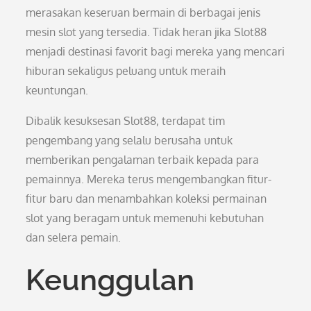
merasakan keseruan bermain di berbagai jenis
mesin slot yang tersedia. Tidak heran jika Slot88
menjadi destinasi favorit bagi mereka yang mencari
hiburan sekaligus peluang untuk meraih
keuntungan.
Dibalik kesuksesan Slot88, terdapat tim
pengembang yang selalu berusaha untuk
memberikan pengalaman terbaik kepada para
pemainnya. Mereka terus mengembangkan fitur-
fitur baru dan menambahkan koleksi permainan
slot yang beragam untuk memenuhi kebutuhan
dan selera pemain.
Keunggulan