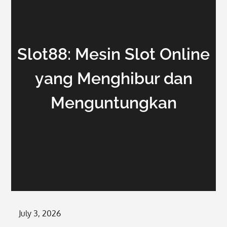
Slot88: Mesin Slot Online
yang Menghibur dan
Menguntungkan
Posted
July 3, 2026