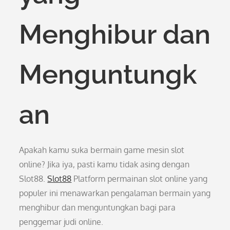
Menghibur dan
Menguntungk
an
Apakah kamu suka bermain game mesin slot
online? Jika iya, pasti kamu tidak asing dengan
Slot88.
Slot88
Platform permainan slot online yang
populer ini menawarkan pengalaman bermain yang
menghibur dan menguntungkan bagi para
penggemar judi online.