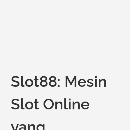
on
Slot88: Mesin
Slot Online
yang